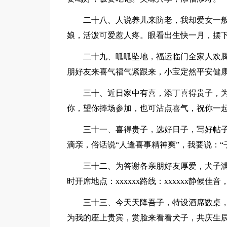
二十八、人说养儿来防老，我却爱女一
娘，活泼可爱惹人疼。眼看出生快一月，摆
二十九、呱呱坠地，福运临门全家人欢
朋好友来喜气福气紧跟来，小宝定然平安健
三十、近日家中有喜，添丁喜得贵子，
你，望你捧场参加，也可沾点喜气，祝你一
三十一、喜得贵子，选好日子，写好帖
滴亲，俗话说“人逢喜事精神爽”，我要说：
三十二、为答谢各亲朋好友厚爱，犬子满
时开席地点：xxxxxx路线：xxxxxx静候佳音
三十三、今天天降吾子，特设酒席数桌
为我的座上贵宾，赏脸来看看犬子，共庆生