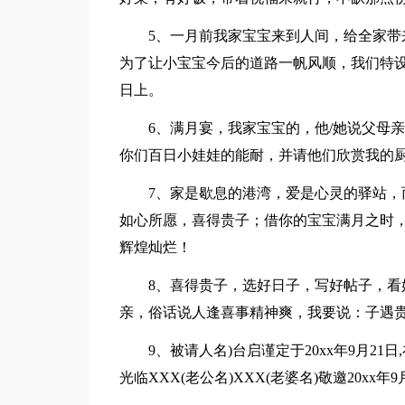
5、一月前我家宝宝来到人间，给全家
为了让小宝宝今后的道路一帆风顺，我们特
日上。
6、满月宴，我家宝宝的，他/她说父母
你们百日小娃娃的能耐，并请他们欣赏我的
7、家是歇息的港湾，爱是心灵的驿站
如心所愿，喜得贵子；借你的宝宝满月之时
辉煌灿烂！
8、喜得贵子，选好日子，写好帖子，
亲，俗话说人逢喜事精神爽，我要说：子遇
9、被请人名)台启谨定于20xx年9月2
光临XXX(老公名)XXX(老婆名)敬邀20xx年9