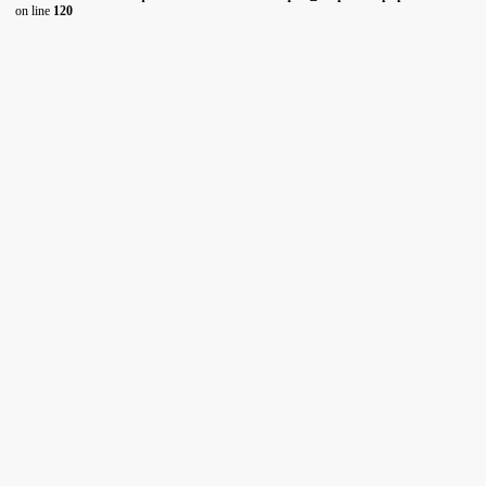
on line
120