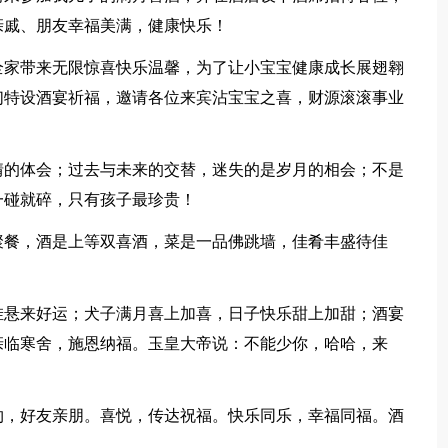
亲戚、朋友幸福美满，健康快乐！
全家带来无限惊喜快乐温馨，为了让小宝宝健康成长展翅翱
们特设酒宴祈福，邀请各位来宾沾宝宝之喜，财源滚滚事业
情的体会；过去与未来的交替，迷失的是岁月的相会；不是
一碰就碎，只有孩子最珍贵！
聚餐，酒是上等双喜酒，菜是一品佛跳墙，佳肴丰盛待佳
挂悬来好运；犬子满月喜上加喜，日子快乐甜上加甜；酒宴
亲临寒舍，施恩纳福。玉皇大帝说：不能少你，哈哈，来
约，好友亲朋。喜悦，传达祝福。快乐同乐，幸福同福。酒