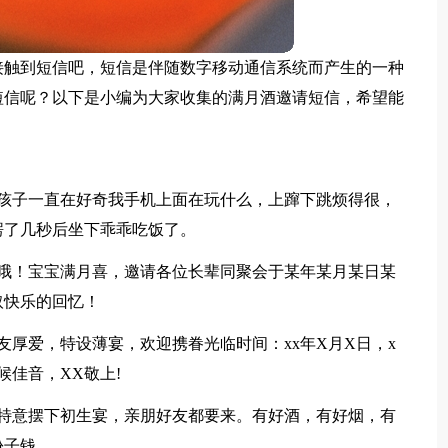
接触到短信吧，短信是伴随数字移动通信系统而产生的一种
短信呢？以下是小编为大家收集的满月酒邀请短信，希望能
熊孩子一直在好奇我手机上面在玩什么，上蹿下跳烦得很，
愣了几秒后坐下乖乖吃饭了。
来哦！宝宝满月喜，邀请各位长辈同聚会于某年某月某日某
取快乐的回忆！
友厚爱，特设薄宴，欢迎携眷光临时间：xx年X月X日，x
静候佳音，XX敬上!
，特意摆下初生宴，亲朋好友都要来。有好酒，有好烟，有
份子钱。