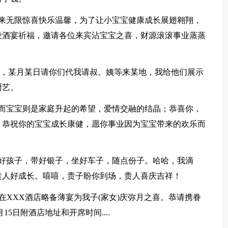
带来无限惊喜快乐温馨，为了让小宝宝健康成长展翅翱翔，
设酒宴祈福，邀请各位来宾沾宝宝之喜，财源滚滚事业蒸蒸
亲，某月某日请你们代我请叔。姨等来某地，我给他们展示
厨艺。
，而宝宝则是家庭升起的希望，爱情交融的结晶；恭喜你，
，恭祝你的宝宝成长康健，愿你事业因为宝宝带来的欢乐而
看好孩子，带好银子，坐好车子，随点份子。哈哈，我滴
贵人好成长。嘻嘻，贵子盼你到场，贵人喜庆吉祥！
1日,在XXX酒店略备薄宴为我子(家女)庆弥月之喜。恭请携眷
月15日附酒店地址和开席时间....