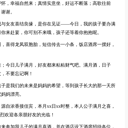
抒怀，幸福自然来；真情实意坐，好运不断落；高歌往前
，谢谢。
我与女友喜结良缘，是你在见证——今日，我的孩子要办满
请你来赴宴，你可别不来哦，孩子还等着你抱抱呢。
叫，喜得龙凤双胞胎，短信传去一小条，饭店酒席一摆好，
。
堆；今日儿子满月，好友都来粘粘财气吧。满月酒，日子
友，不要忘记啊！
孩子是我们的未来是妈妈的希望，等到孩子长大的那一天所
祝妈妈漂亮。
源自浓香接佳宾，本月xx日xx时整，本人公子满月之喜，
热烈欢迎各亲朋好友的光临！
前来参加我儿子的满月喜酒，并在酒店设下酒席招待各位，