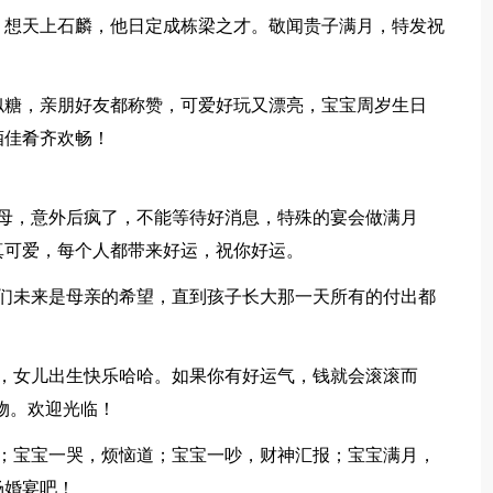
；想天上石麟，他日定成栋梁之才。敬闻贵子满月，特发祝
。
似糖，亲朋好友都称赞，可爱好玩又漂亮，宝宝周岁生日
酒佳肴齐欢畅！
父母，意外后疯了，不能等待好消息，特殊的宴会做满月
真可爱，每个人都带来好运，祝你好运。
我们未来是母亲的希望，直到孩子长大那一天所有的付出都
家，女儿出生快乐哈哈。如果你有好运气，钱就会滚滚而
物。欢迎光临！
运；宝宝一哭，烦恼道；宝宝一吵，财神汇报；宝宝满月，
场婚宴吧！