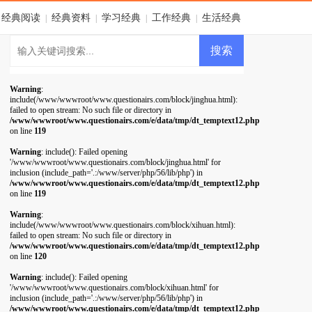
经典阅读
经典资料
学习经典
工作经典
生活经典
|
|
|
|
Warning
:
include(/www/wwwroot/www.questionairs.com/block/jinghua.html):
failed to open stream: No such file or directory in
/www/wwwroot/www.questionairs.com/e/data/tmp/dt_temptext12.php
on line
119
Warning
: include(): Failed opening
'/www/wwwroot/www.questionairs.com/block/jinghua.html' for
inclusion (include_path='.:/www/server/php/56/lib/php') in
/www/wwwroot/www.questionairs.com/e/data/tmp/dt_temptext12.php
on line
119
Warning
:
include(/www/wwwroot/www.questionairs.com/block/xihuan.html):
failed to open stream: No such file or directory in
/www/wwwroot/www.questionairs.com/e/data/tmp/dt_temptext12.php
on line
120
Warning
: include(): Failed opening
'/www/wwwroot/www.questionairs.com/block/xihuan.html' for
inclusion (include_path='.:/www/server/php/56/lib/php') in
/www/wwwroot/www.questionairs.com/e/data/tmp/dt_temptext12.php