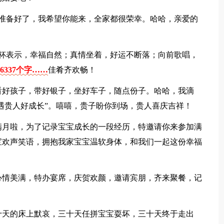
会准备好了，我希望你能来，全家都很荣幸。哈哈，亲爱的
举杯表示，幸福自然；真情坐着，好运不断落；向前歌唱，
6337个字……
佳肴齐欢畅！
看好孩子，带好银子，坐好车子，随点份子。哈哈，我滴
子遇贵人好成长”。嘻嘻，贵子盼你到场，贵人喜庆吉祥！
满月啦，为了记录宝宝成长的一段经历，特邀请你来参加满
宝欢声笑语，拥抱我家宝宝温软身体，和我们一起这份幸福
心情美满，特办宴席，庆贺欢颜，邀请宾朋，齐来聚餐，记
十天的床上默哀，三十天任拼宝宝耍坏，三十天终于走出