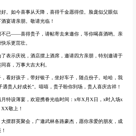
般好。如今喜事从天降，喜得千金愿得偿。脸庞似父眼似
下酒宴请亲朋。敬请光临！
腾不已——喜得贵子，请帖寄去来邀你，等你喝喜酒哟。亲
康快乐更茁壮。
为了表示庆祝，酒店摆上酒席，邀请四方亲朋，特别邀请于
起同喜，万事大吉大利。
子，看好孩子，带好银子，坐好车子，随点份子。哈哈，我
“子遇贵人好成长”。嘻嘻，贵子盼你到场，贵人喜庆吉祥！
月特设薄宴，欢迎携眷光临时间：x年X月X日，x时入场x
，XX敬上！
，大摆群英聚会，广邀武林各路豪杰，愿你亲爱的朋友，成
辰！