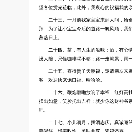
望各位赏光莅临，此外，我衷心的祝福我的
二十三、一月前我家宝宝来到人间，给
翔，为了让小宝宝今后的道路一帆风顺，我
蒸蒸日上。
二十四、茶，有人生的滋味；酒，有心
没人陪，只怪咖啡喝不够；路一走就累，雨
二十五、喜得贵子天赐福，邀请亲友来
客，欢迎快来饱口福。哈哈哈。
二十六、鞭炮噼啪放响了幸福，红灯高
摆出如意，笑脸托出吉祥；就少你这财神爷
吧。
二十七、小儿满月，摆酒志庆。真诚邀
要喝好，饭要吃饱。美味共享，添福添寿。