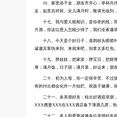
10、家里添千金，朋友齐开心；举杯共
走，如意吉祥留。女儿满月时，敬请光临到
十七、我与爱人能相识，是你牵的线；
月酒，你这位恩人怎能少得了，我们全家邀
十八、今天是个好日子，喜鹊枝头喳喳
诚邀宾客快来到。来就来吧，别拿太多红包
十九、胖娃娃，把家发；胖宝贝，把财
厚；满月饭，日子甜；满月菜，好运来；朋
二十、初为人母，你一定很辛苦。不过
有的付出都会化作一片灿烂。祝孩子健康，
二十一、各亲朋好友：桂出好酒迎亲朋，
XXX携妻XXX在XXX酒店备下薄酒几席，
二十二、本人和爱妻诚邀各位亲朋好友