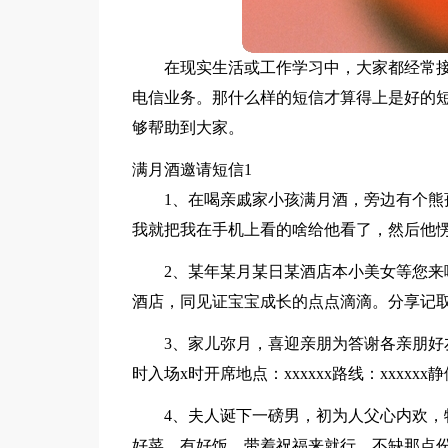
在现实生活或工作学习中，大家都经常
电信业务。那什么样的短信才算得上是好的
够帮助到大家。
满月酒邀请短信1
1、在喝亲戚家小孩满月酒，旁边有个
我就把我在手机上看的啥给他看了，然后他
2、某年某月某日某酒店本小美女等您
酒店，同见证宝宝成长的点点滴滴。分享记
3、家儿弥月，喜迎亲朋为答谢各亲朋好
时入场x时开席地点：xxxxxx路线：xxxxxx
4、夫人诞下一磅男，初为人父心内欢
好菜，有好饭，带着祝福来就行，不缺那点