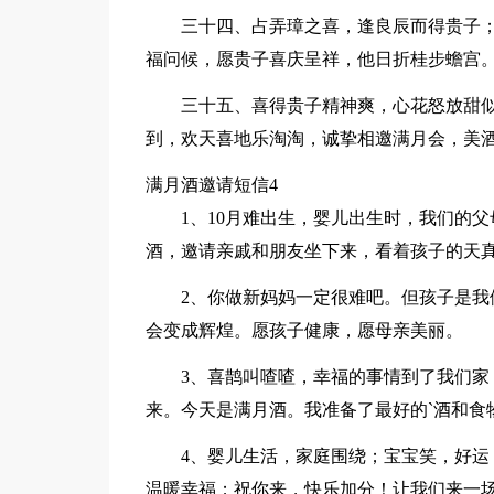
三十四、占弄璋之喜，逢良辰而得贵子
福问候，愿贵子喜庆呈祥，他日折桂步蟾宫
三十五、喜得贵子精神爽，心花怒放甜
到，欢天喜地乐淘淘，诚挚相邀满月会，美
满月酒邀请短信4
1、10月难出生，婴儿出生时，我们的
酒，邀请亲戚和朋友坐下来，看着孩子的天
2、你做新妈妈一定很难吧。但孩子是
会变成辉煌。愿孩子健康，愿母亲美丽。
3、喜鹊叫喳喳，幸福的事情到了我们
来。今天是满月酒。我准备了最好的`酒和食
4、婴儿生活，家庭围绕；宝宝笑，好
温暖幸福；祝你来，快乐加分！让我们来一