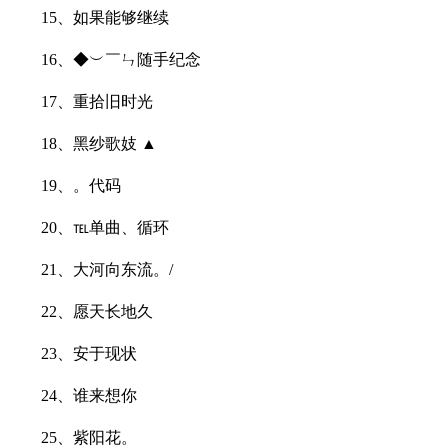
15、如果能够继续ゝ
16、◆︶￣ㄣ随手纪念
17、重拾旧时光
18、黑纱歌妓 ▲
19、。代码
20、℡单曲、循环
21、大河向东流。/
22、愿天长地久
23、安于现状
24、谁来想你
25、紫阳花。