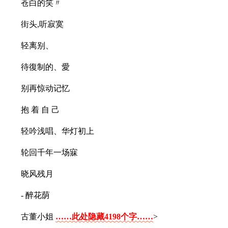
苍白的笑〃
街头,听寂寞
轻离别、
待復制的、愛
别再惊动记忆
抱 着 自 己
轻吟浅唱、华灯初上
轮回千年一场寐
晓风残月
- 醉花荫
古董小姐
……此处隐藏4198个字……
>