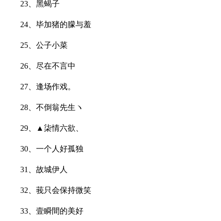
23、黑蝎子
24、毕加猪的朦与羞
25、公子小菜
26、尽在不言中ゝ
27、逢场作戏。
28、不倒翁先生ヽ
29、▲柒情六欲、
30、一个人好孤独
31、故城伊人
32、莪只会保持微笑
33、壹瞬間的美好