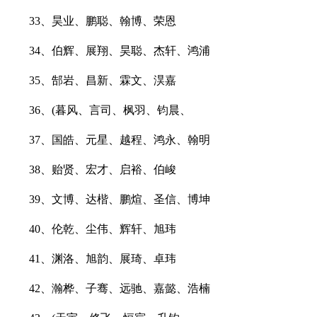
33、昊业、鹏聪、翰博、荣恩
34、伯辉、展翔、昊聪、杰轩、鸿浦
35、郜岩、昌新、霖文、淏嘉
36、(暮风、言司、枫羽、钧晨、
37、国皓、元星、越程、鸿永、翰明
38、贻贤、宏才、启裕、伯峻
39、文博、达楷、鹏煊、圣信、博坤
40、伦乾、尘伟、辉轩、旭玮
41、渊洛、旭韵、展琦、卓玮
42、瀚桦、子骞、远驰、嘉懿、浩楠