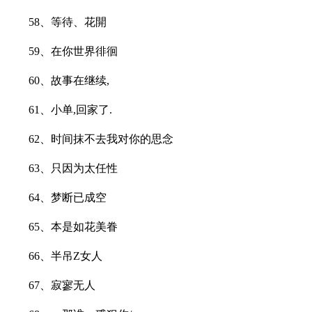
58、等待、花開
59、在你世界徘徊
60、故事在继续,
61、小单,回家了.
62、时间抹不去我对你的思念
63、只因为太任性
64、梦断已成空
65、本是如花美眷
66、半吊Z女人ゝ
67、寂寥无人