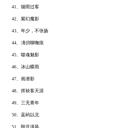
41、烟雨过客
42、紫幻魔影
43、年少，不张扬
44、凊仴聊嘸痕
45、噬魂魅影
46、冰山蝶雨
47、画潜影
48、挥袂客天涯
49、三无青年
50、蓝屿以北
51、朗月清风