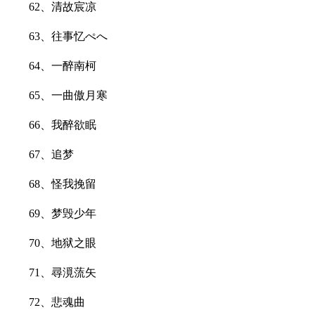
62、清故宸凉
63、往事忆ぺへ
64、一醉南柯
65、一曲傲月寒
66、我醉欲眠
67、追梦
68、怪我挽留
69、梦毁少年
70、地狱之眼
71、尋漞蓅矢
72、悲魂曲