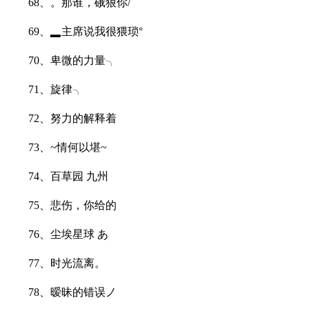
68、。那谁，硪狠你/
69、▂主席说我很猥琐°
70、卑微的力量╮
71、旋律╮
72、努力的解释着
73、~情何以堪~
74、百草园 九州
75、悲伤，你给的
76、尘埃星球 あ
77、时光流离。
78、暧昧的错误ノ