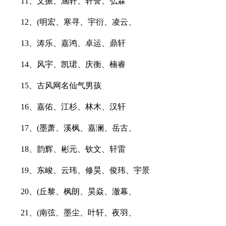
11、文振、涵轩、轩誉、弘霖
12、(明宏、寒寻、宇衍、凌云、
13、涛乐、嘉鸿、卓运、鼎轩
14、风宇、凯珺、庆衡、楠睿
15、古风网名仙气男孩
16、嘉佑、江杉、林木、汉轩
17、(墨萧、溪枫、嘉澜、岳古、
18、韵辉、彬元、钦文、轩雷
19、东峻、云玮、修昊、俊玮、宇景
20、(丘黎、枫朗、昊焱、澈幕、
21、(南弦、墨尘、叶轩、夜羽、