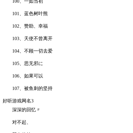
100、一如当初ゝ
101、蓝色树叶熊
102、赞助、幸福
103、天使不曾离开
104、不顾一切去爱
105、思无邪に
106、如果可以
107、被鱼刺的坚持
好听游戏网名3
深深的回忆〃
对不起、