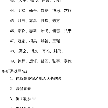
43、(天宇、修飞、恒宸、升钧、
44、明楷、翰舟、鑫磊、博彬、杰祺
45、月浩、亦温、胜煜、秀方
46、豪欢、志新、语飞、健雪、弘宁
47、冠志、柯昊、旭翰、玉瑞
48、(高玄、博文、霄鸣、封禹、
49、翰辉、远轩、哲苍、弘宇、寒伦
好听游戏网名2
1、你就是我宛若地久天长的梦
2、调侃青春
3、侧面轮廓 ※