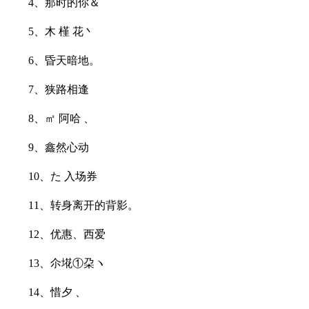
4、那时的你＆
5、木 槿 花丶
6、昏天暗地。
7、狭路相逢
8、㎡ 阿哈 、
9、鑫然心动
10、た 入场券
11、转身离开的背影。
12、优惠、西爱
13、尒埖①朶ヽ
14、惜夕 、