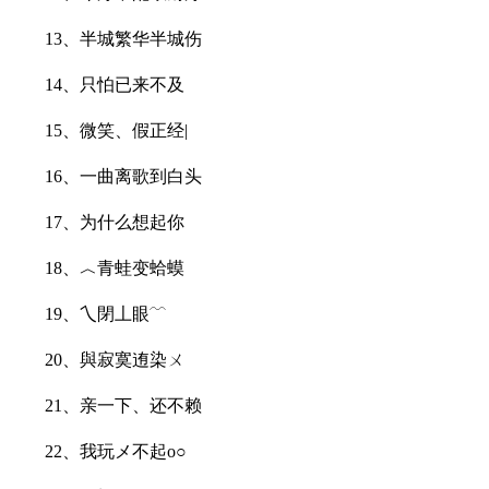
13、半城繁华半城伤
14、只怕已来不及
15、微笑、假正经|
16、一曲离歌到白头
17、为什么想起你
18、︿青蛙变蛤蟆
19、乀閉丄眼﹋
20、與寂寞迶染ㄨ
21、亲一下、还不赖
22、我玩メ不起o○