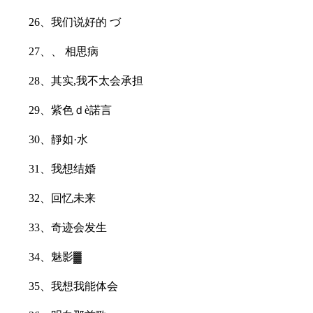
26、我们说好的 づ
27、、 相思病
28、其实,我不太会承担
29、紫色ｄè諾言
30、靜如·水
31、我想结婚
32、回忆未来
33、奇迹会发生
34、魅影▓
35、我想我能体会