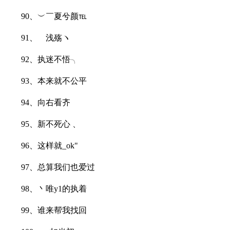
90、︶￣夏兮颜℡
91、ゝ浅殇ヽ
92、执迷不悟╮
93、本来就不公平
94、向右看齐
95、新不死心 、
96、这样就_ok"
97、总算我们也爱过
98、丶唯y1的执着
99、谁来帮我找回