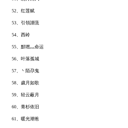
52、红莲赋
53、引領謿蓅
54、西岭
55、默嘫灬命运
56、叶落孤城
57、丶陌尕鬼
58、歲月如歌
59、轻云蔽月
60、青杉依旧
61、暖光潮爸