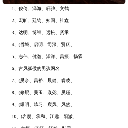
1、俊倚、泽海、轩驰、文鹤
2、宏旷、廷钧、知国、祉鑫
3、达明、博福、远松、贤承
4、(哲城、启明、司深、贤庆、
5、志伟、健瀚、泽洋、昌振、畅霖
6、古风孤傲的男孩网名
7、(昊余、昌裕、晨健、睿凌、
8、(修焜、昊玉、焱尧、昊瑾、
9、(耀明、炫习、宸风、风然、
10、(岩朋、承和、江远、阳澈、