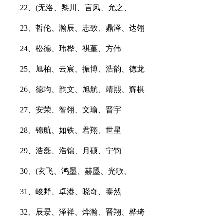
22、(无洛、黎川、言风、允之、
23、哲伦、瀚辰、志致、鼎泽、达翎
24、松德、玮桦、祺堇、方伟
25、旭柏、云宸、振博、浩韵、德龙
26、德均、韵文、旭航、靖熙、辉棋
27、安荣、智翎、文瑜、晋宇
28、锦航、如铁、君翔、世星
29、浩磊、浩锦、月硕、宁钧
30、(玄飞、鸿墨、赫墨、光歌、
31、峻野、卓港、晓奇、泰然
32、辰景、泽祥、烨瀚、晋翔、桦琦