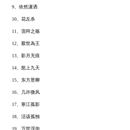
9、依然潇洒
10、花左杀
11、蓅哖之殇
12、厭世為王
13、影月无痕
14、慾上九天
15、东方昱卿
16、几许微风
17、寒江孤影
18、活该孤独
19、万世浮华