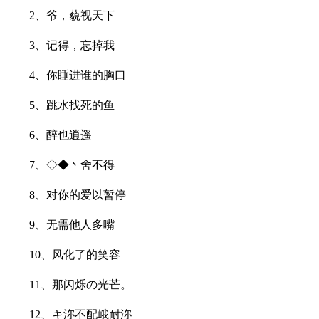
2、爷，藐视天下
3、记得，忘掉我
4、你睡进谁的胸口
5、跳水找死的鱼
6、醉也逍遥
7、◇◆丶舍不得
8、对你的爱以暂停
9、无需他人多嘴
10、风化了的笑容
11、那闪烁の光芒。
12、キ沵不配峨耐沵