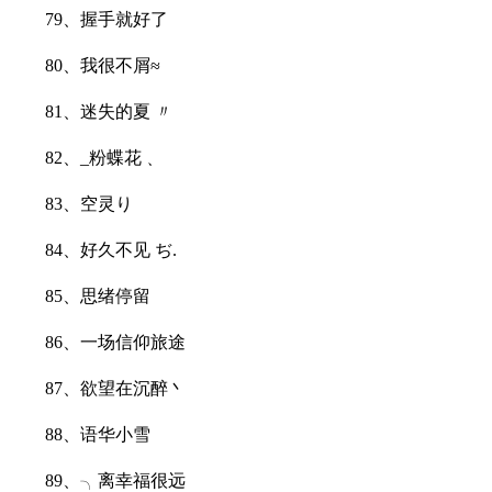
79、握手就好了
80、我很不屑≈
81、迷失的夏 〃
82、_粉蝶花﹑
83、空灵り
84、好久不见 ぢ.
85、思绪停留
86、一场信仰旅途
87、欲望在沉醉丶
88、语华小雪
89、╮离幸福很远