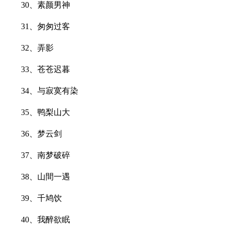
30、素颜男神
31、匆匆过客
32、弄影
33、苍苍迟暮
34、与寂寞有染
35、鸭梨山大
36、梦云剑
37、南梦破碎
38、山間一遇
39、千鸠饮
40、我醉欲眠