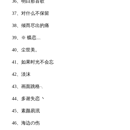
36、明白那首歌
37、对什么不保留
38、倾而尽出的痛
39、※ 蝶恋﹏
40、尘世美。
41、如果时光不会忘
42、淡沫
43、画面跳格╮
44、多谢失恋 丶
45、素颜易泯
46、海边の伤