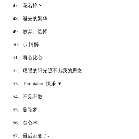
47、花若怜ヽ
48、逝去的繁华
49、放弃、选择
50、ぃ 情醉
51、將心比心
52、耀眼的阳光照不出我的思念
53、Temptation 快乐 ▼
54、不见不散
55、曼陀罗。
56、焚心术。
57、最后都变了-