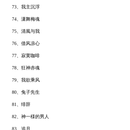
73、我主沉浮
74、潇舞梅魂
75、清風与我
76、借风凉心
77、寂寞咖啡
78、狂神赤魂
79、我欲乘风
80、兔子先生
81、绯辞
82、神一様的男人
83、追月