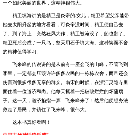
一个如此美丽的世界，这精神很伟大。
精卫填海讲的是精卫是炎帝的.女儿，精卫希望父亲能带
她去太阳升起的地方看看，可炎帝没时间，精卫便自己去
了。到了海上，突然狂风大作，精卫被淹没了，船也翻了。
精卫死后变成了一只鸟，整天用石子填大海。这种锲而不舍
的精神值得学习。
飞来峰的传说讲的是从前有一座会飞的山峰，不管飞到
哪里，一定都会压毁许许多多农民的一栋栋农舍，而且还会
伤害到很多很多无辜的群众。南宋的时候，在浙江灵隐寺里
面住着一位道济和尚。他每天摇着一把破破烂烂的坏蒲扇
子。这一天，道济掐指一算，飞来峰来了！然后他便想办法
救走了居民，并镇住了飞来峰，很伟大。
这本书真好看啊！