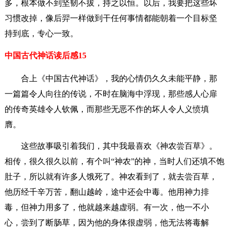
多，根本做不到坚韧不拔，持之以恒。以后，我要把这些坏
习惯改掉，像后羿一样做到干任何事情都能朝着一个目标坚
持到底，专心一致。
中国古代神话读后感15
合上《中国古代神话》，我的心情仍久久未能平静，那
一篇篇令人向往的传说，不时在脑海中浮现，那些感人心扉
的传奇英雄令人钦佩，而那些无恶不作的坏人令人义愤填
膺。
这些故事吸引着我们，其中我最喜欢《神农尝百草》。
相传，很久很久以前，有个叫“神农”的神，当时人们还填不饱
肚子，所以就有许多人饿死了。神农看到了，就去尝百草，
他历经千辛万苦，翻山越岭，途中还会中毒。他用神力排
毒，但神力用多了，他就越来越虚弱。有一次，他一不小
心，尝到了断肠草，因为他的身体很虚弱，他无法将毒解