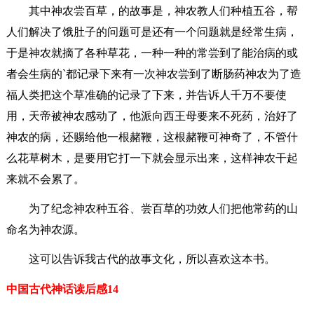
其中神农尝百草，的故事是，神农教人们种植五谷，帮
人们解决了饿肚子的问题可是还有一个问题就是经常生病，
于是神农就摘了各种草花，一种一种的常尝到了能治病的或
者会生病的`都记录下来有一次神农尝到了断肠药神农为了造
福人类把这个草准确的记录了下来，并告诉人千万不要使
用，天帝被神农感动了，他派向西王母要来不死药，治好了
神农的病，还赐给他一根赭鞭，这根赭鞭可神奇了，不管什
么花草树木，是要用它打一下就会显示出来，这样神农干起
来就不会累了。
为了纪念神农种五谷、尝百草的功效人们把他常药的山
命名为神农源。
这可以告诉我古代的故事文化，所以喜欢这本书。
中国古代神话读后感14