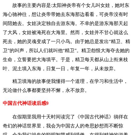
故事的主要内容是:太阳神炎帝有个女儿叫女娃，她对东
海心驰神往，想让炎帝带她去东海那边看看，可炎帝没有时
间陪她去。女娃决定独自去游东海。不幸的是游东海那天起
了大风，女娃被淹死在大海里。然而，女娃并不甘心就这么
死去，她的灵魂变成了一只小鸟。由于她总是发出“精卫、精
卫”的叫声，所以人们就叫他“精卫”。精卫怨恨大海夺去她的
生命，立誓要把大海填平。于是，精卫每天都从山上衔来枝
叶、泥土填入东海，日复一日，年复一年，从未放弃。
精卫填海的故事使我懂得一个道理，在学习和生活中，
无论做什么事都要坚持不懈，永不放弃。
中国古代神话读后感9
在假期里我用十天时间读完了《中国古代神话》徜徉在
奇幻的神话世界里，我会为中国古人的奇思妙想而不断惊
叹，会为我们祖先的聪明智慧感到骄傲，在得到精神的滋养