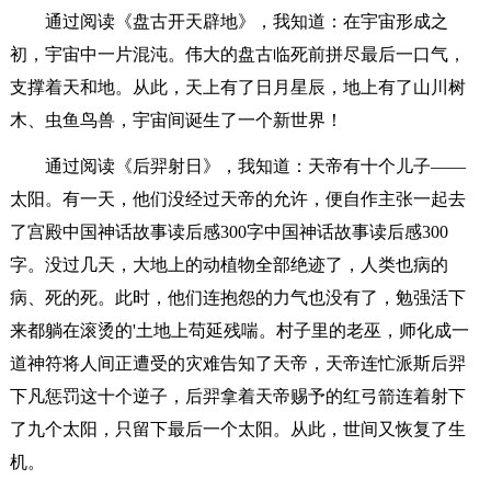
通过阅读《盘古开天辟地》，我知道：在宇宙形成之
初，宇宙中一片混沌。伟大的盘古临死前拼尽最后一口气，
支撑着天和地。从此，天上有了日月星辰，地上有了山川树
木、虫鱼鸟兽，宇宙间诞生了一个新世界！
通过阅读《后羿射日》，我知道：天帝有十个儿子——
太阳。有一天，他们没经过天帝的允许，便自作主张一起去
了宫殿中国神话故事读后感300字中国神话故事读后感300
字。没过几天，大地上的动植物全部绝迹了，人类也病的
病、死的死。此时，他们连抱怨的力气也没有了，勉强活下
来都躺在滚烫的'土地上苟延残喘。村子里的老巫，师化成一
道神符将人间正遭受的灾难告知了天帝，天帝连忙派斯后羿
下凡惩罚这十个逆子，后羿拿着天帝赐予的红弓箭连着射下
了九个太阳，只留下最后一个太阳。从此，世间又恢复了生
机。