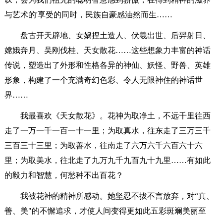
与艺术的'享受的同时，民族自豪感油然而生……
盘古开天辟地、女娲捏土造人、伏羲出世、后羿射日、
嫦娥奔月、吴刚伐桂、天女散花……这些想象力丰富的神话
传说，塑造出了外形和性格各异的神仙、妖怪、野兽、英雄
形象，构建了一个充满奇幻色彩、令人无限神住的神话世
界……
我最喜欢《天女散花》。花神为取净土，不远千里往西
走了一万一千一百一十一里；为取真水，往东走了三万三千
三百三十三里；为取善水，往南走了六万六千六百六十六
里；为取美水，往北走了九万九千九百九十九里……有如此
的毅力和智慧，何愁种不出百花？
我被花神的精神所感动。她坚忍不拔不言放弃，对“真、
善、美"的不懈追求，才使人间变得更如此五彩斑斓美丽至