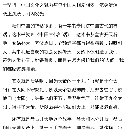
于坚持。中国文化之魅力与每个国人相爱相依，笔尖流淌，
纸上跳跃，闪闪发光……
咱们中国的神话很多，有一本书专门讲中国古代的神
话，这本书就叫《中国古代神话》，这本书从盘古开天辟
地、女娲补天、夸父逐日，仓颉造字都写得很精致，很吸引
人，其中我最喜欢的就是女娲补天，女娲不仅创造了我们，
还为人类补天，她很善良，而且在尽力保护我们的`人间，我
们都应该感谢她。
其次就是后羿啦，因为天帝的十个儿子（就是十个太
阳）在人间不守规矩，所以天帝就派神箭手后羿去管管，说
他们（太阳），结果他们不听，后羿生气了一连射了九个太
阳，得罪了天帝。所以后羿不能回到天上，只能做老百姓。
还有就是盘古开天地这个故事，等天和地分开后，盘古
担心天地又合上，就一只手撑着天，脚踏着地，就这样，每