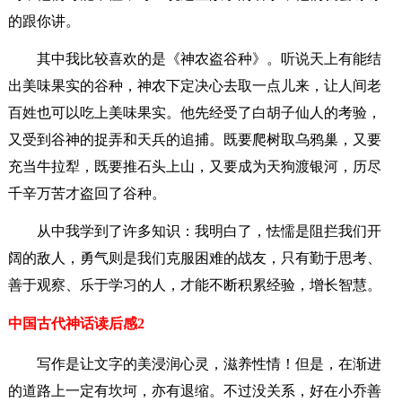
的跟你讲。
其中我比较喜欢的是《神农盗谷种》。听说天上有能结
出美味果实的谷种，神农下定决心去取一点儿来，让人间老
百姓也可以吃上美味果实。他先经受了白胡子仙人的考验，
又受到谷神的捉弄和天兵的追捕。既要爬树取乌鸦巢，又要
充当牛拉犁，既要推石头上山，又要成为天狗渡银河，历尽
千辛万苦才盗回了谷种。
从中我学到了许多知识：我明白了，怯懦是阻拦我们开
阔的敌人，勇气则是我们克服困难的战友，只有勤于思考、
善于观察、乐于学习的人，才能不断积累经验，增长智慧。
中国古代神话读后感2
写作是让文字的美浸润心灵，滋养性情！但是，在渐进
的道路上一定有坎坷，亦有退缩。不过没关系，好在小乔善