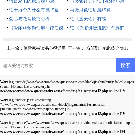
傅雷家书的读后感15篇
《骆驼祥子》读书心得15篇
读十万个为什么有感15篇
荷塘月色读后感15篇
爱心与教育读书心得
读《詹天佑》有感
《爱丽丝梦游仙境》读后感
读《鲁滨逊漂流记》有感汇
14篇
编15篇
上一篇：
傅雷家书读书心得通用
下一篇：
《论语》读后感(合集15
15篇
篇)
Warning
: include(/www/wwwroot/www.questionairs.com/block/jinghua.html): failed to open
stream: No such file or directory in
/www/wwwroot/www.questionairs.com/e/data/tmp/dt_temptext12.php
on line
119
Warning
: include(): Failed opening
'/www/wwwroot/www.questionairs.com/block/jinghua.html' for inclusion
(include_path='.:/www/server/php/56/lib/php') in
/www/wwwroot/www.questionairs.com/e/data/tmp/dt_temptext12.php
on line
119
Warning
: include(/www/wwwroot/www.questionairs.com/block/xihuan.html): failed to open
stream: No such file or directory in
/www/wwwroot/www.questionairs.com/e/data/tmp/dt_temptext12.php
on line
120