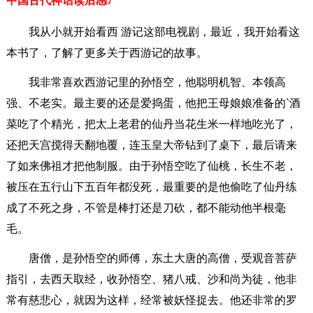
中国古代神话读后感7
我从小就开始看西 游记这部电视剧，最近，我开始看这
本书了，了解了更多关于西游记的故事。
我非常喜欢西游记里的孙悟空，他聪明机智、本领高
强、不老实。最主要的还是爱捣蛋，他把王母娘娘准备的`酒
菜吃了个精光，把太上老君的仙丹当花生米一样地吃光了，
还把天宫搅得天翻地覆，连玉皇大帝钻到了桌下，最后请来
了如来佛祖才把他制服。由于孙悟空吃了仙桃，长生不老，
被压在五行山下五百年都没死，最重要的是他偷吃了仙丹练
成了不死之身，不管是棒打还是刀砍，都不能动他半根毫
毛。
唐僧，是孙悟空的师傅，东土大唐的高僧，受观音菩萨
指引，去西天取经，收孙悟空、猪八戒、沙和尚为徒，他非
常有慈悲心，就因为这样，经常被妖怪捉去。他还非常的罗