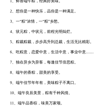
1、鲜香端午粽，经典好美味。
2、想你是一种快乐，品你是一种满足。
3、一“粽”浓情，一“粽”乡愁。
4、状元粽，中状元，前程光明灿烂。
5、粽裁粽裁，步步高升到总裁，生活无比精彩。
6、吃粽意，恋爱中意，生活中意，事业中意……
7、独在异乡为异客，每逢佳节倍思粽。
8、端午的香粽，甜美的享受。
9、端午佳节年年有，美味粽子不离口。
10、端午良辰美景，粽有千种风情。
11、端午品香棕，味美万家颂。