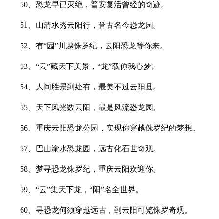
50、恐龙早已灭绝，普安复活曾经的奇迹。
51、山清水秀云阳行，誉古名今恐龙园。
52、有“园”川越侏罗纪，云阳恐龙等你来。
53、“云”藏天下美景，“龙”载你我心梦。
54、人间胜景到处有，最美不过云阳县。
55、天下风光数云阳，最是风流恐龙园。
56、重庆云阳恐龙公园，实现你穿越侏罗纪的梦想。
57、巴山渝水恐龙园，远古化石世奇观。
58、梦寻恐龙侏罗纪，重庆云阳欢迎你。
59、“云”集天下龙，“阳”名全世界。
60、寻恐龙何须穿越远古，到云阳可览侏罗奇观。