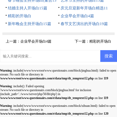
春节晚会主持开场白(集合15
艺术节主持的开场白15篇
篇)
结婚主持人开场白15篇
庆元旦迎新年开场白精选11
精彩的开场白
篇
企业早会开场白4篇
新年晚会主持开场白15篇
春节文艺演出的开场白19篇
上一篇：
企业早会开场白4篇
下一篇：
精彩的开场白
Warning
: include(/www/wwwroot/www.questionairs.com/block/jinghua.html): failed to open
stream: No such file or directory in
/www/wwwroot/www.questionairs.com/e/data/tmp/dt_temptext12.php
on line
119
Warning
: include(): Failed opening
'/www/wwwroot/www.questionairs.com/block/jinghua.html' for inclusion
(include_path='.:/www/server/php/56/lib/php') in
/www/wwwroot/www.questionairs.com/e/data/tmp/dt_temptext12.php
on line
119
Warning
: include(/www/wwwroot/www.questionairs.com/block/xihuan.html): failed to open
stream: No such file or directory in
/www/wwwroot/www.questionairs.com/e/data/tmp/dt_temptext12.php
on line
120