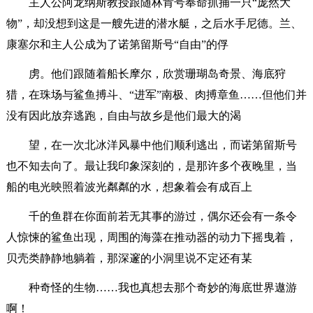
主人公阿龙纳斯教授跟随林肯号奉命抓捕一只“庞然大
物”，却没想到这是一艘先进的潜水艇，之后水手尼德。兰、
康塞尔和主人公成为了诺第留斯号“自由”的俘
虏。他们跟随着船长摩尔，欣赏珊瑚岛奇景、海底狩
猎，在珠场与鲨鱼搏斗、“进军”南极、肉搏章鱼……但他们并
没有因此放弃逃跑，自由与故乡是他们最大的渴
望，在一次北冰洋风暴中他们顺利逃出，而诺第留斯号
也不知去向了。最让我印象深刻的，是那许多个夜晚里，当
船的电光映照着波光粼粼的水，想象着会有成百上
千的鱼群在你面前若无其事的游过，偶尔还会有一条令
人惊悚的鲨鱼出现，周围的海藻在推动器的动力下摇曳着，
贝壳类静静地躺着，那深邃的小洞里说不定还有某
种奇怪的生物……我也真想去那个奇妙的海底世界遨游
啊！