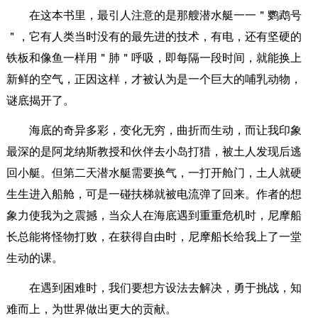
在这本书里，最引人注意的是那艘潜水艇一一＂鹦鹉号
＂，它有人类当时没有的最先进的技术，有电，还有坚硬的
铁板和像鱼一样用＂肺＂呼吸，即每隔一段时间，就能换上
新鲜的空气，正因这样，才被认为是一个巨大的哺乳动物，
谜底揭开了。
海底的奇异多彩，变化无穷，曲折而生动，而让我印象
最深的是阿龙纳斯教授和伙伴去小岛打猎，被土人发现后逃
回小艇。但第二天潜水艇需要换气，一打开舱门，土人就硬
生生进入船舱，可是一碰扶梯就被电流弹了回来。作者的想
象力使我为之震撼，当众人在海底遇到重重危机时，尼摩船
长总能将怪物打败，在获得自由时，尼摩船长给我上了一堂
生动的课。
在遇到困难时，我们要想方设法去解决，勇于挑战，知
难而上，为世界做出更大的贡献。