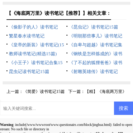
【《海底两万里》读书笔记【推荐】】相关文章：
《偷影子的人》读书笔记
《昆虫记》读书笔记15篇
繁星春水读书笔记
《明朝那些事儿》读书笔记
《皇帝的新装》读书笔记(15
《自卑与超越》读书笔记集
篇)
教师读书笔记(精选15篇)
合15篇
《钢铁是怎样炼成的》读书
《小王子》读书笔记合集15
笔记
《了不起的狐狸爸爸》读书
篇
昆虫记读书笔记15篇
笔记
《射雕英雄传》读书笔记
上一篇：
《简爱》读书笔记15篇
下一篇：
【精】《海底两万里》
读书笔记
Warning
: include(/www/wwwroot/www.questionairs.com/block/jinghua.html): failed to open
stream: No such file or directory in