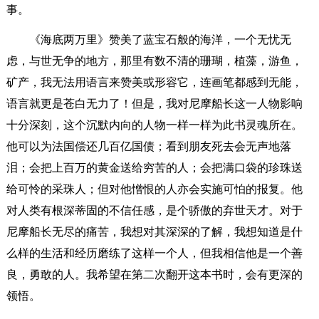
事。
《海底两万里》赞美了蓝宝石般的海洋，一个无忧无
虑，与世无争的地方，那里有数不清的珊瑚，植藻，游鱼，
矿产，我无法用语言来赞美或形容它，连画笔都感到无能，
语言就更是苍白无力了！但是，我对尼摩船长这一人物影响
十分深刻，这个沉默内向的人物一样一样为此书灵魂所在。
他可以为法国偿还几百亿国债；看到朋友死去会无声地落
泪；会把上百万的黄金送给穷苦的人；会把满口袋的珍珠送
给可怜的采珠人；但对他憎恨的人亦会实施可怕的报复。他
对人类有根深蒂固的不信任感，是个骄傲的弃世天才。对于
尼摩船长无尽的痛苦，我想对其深深的了解，我想知道是什
么样的生活和经历磨练了这样一个人，但我相信他是一个善
良，勇敢的人。我希望在第二次翻开这本书时，会有更深的
领悟。