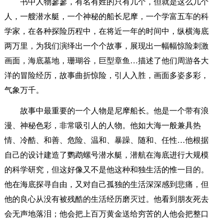
书中人物寥寥，有名有姓的只有几个，但就是这么几个
人，一艘潜水艇，一个神秘的船长尼摩，一个学富五车的科
学家，在各种探险历程中，在将近一年的时间中，纵横海底
两万里，为我们演绎出一个个故事，展现出一幅幅惊险刺激
画面，海底墓地，珊瑚谷，巨型章鱼…描述了他们周游各大
洋的冒险经历，故事曲折惊险，引人入胜，画面多姿多彩，
气象万千。
故事中最重要的一个人物是尼摩船长。他是一个带有浪
漫、神秘色彩，非常吸引人的人物。他如大海一般兼具热
情、冷酷、和善、危险、温和、暴躁、随和、任性…他根据
自己的设计建造了鹦鹉螺号潜水艇，潜航在海底进行大规模
的科学研究，但这好像又不是他这种和独生活的惟一目的。
他在海底探寻自由，又对自己孤独的生活深深感到悲痛，但
他的良心从没有被残酷的生活经历磨灭过。他看到朋友死去
会无声地落泪；他会把上百万黄金送给穷苦的人他会把整口