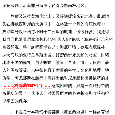
罗陀海峡，沿着非洲海岸，径直奔向南极地区。
然后又沿拉美海岸北上，又跟随暖流来到北海，最后消
失在挪威西海岸的大旋涡中。在将近十个月的海底旅程中，
鹦鹉螺号以平均每小时十二公里的航速，缓缓行驶。我觉得
我自己也随着尼摩船长和他的“客人们”饱览了海底变幻无穷的
奇景异观。整个航程高潮迭起：海底狩猎，参观海底森林，
探访海底的亚特兰蒂斯废墟，打捞西班牙沉船的财宝，目睹
珊瑚王国的葬礼，与大蜘蛛、鲨鱼、章鱼、博斗，反击土著
人的围攻等等。书中都包容了大量的科学，文化和地理，地
质学。阿尤那斯在航行中流露出他对尼摩船长出类拔萃的才
……此处隐藏5587个字……
意或困难的，只是一次旅行中的
所见所闻罢了，这使人们对因景而生的各种想法和收获都得
以牢固的保存。
并不是每一本科幻小说都像《海底两万里》一样富有强