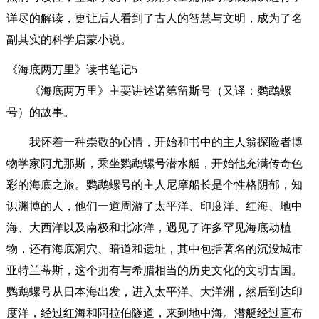
详尽的解读，更让后人看到了古人的智慧与文明，成为了名
副其实的科学启蒙小说。
《海底两万里》读书笔记5
《海底两万里》主要讲述诺第留斯号（又译：鹦鹉螺
号）的故事。
我怀着一种崇敬的心情，开始和书中的主人翁探险者博
物学家阿尤那斯，乘坐鹦鹉螺号潜水艇，开始他充满传奇色
彩的海底之旅。鹦鹉螺号的主人尼摩船长是个性格阴郁，知
识渊博的人，他们一道周游了太平洋、印度洋、红海、地中
海、大西洋以及南极和北冰洋，遇见了许多罕见海底动植
物，还有海底洞穴、暗道和遗址，其中包括著名的沉没城市
亚特兰蒂斯，这个拥有与希腊相当的历史文化的文明古国。
鹦鹉螺号从日本海出发，进入太平洋、大洋洲，然后到达印
度洋，经过红海和阿拉伯隧道，来到地中海。潜艇经过直布