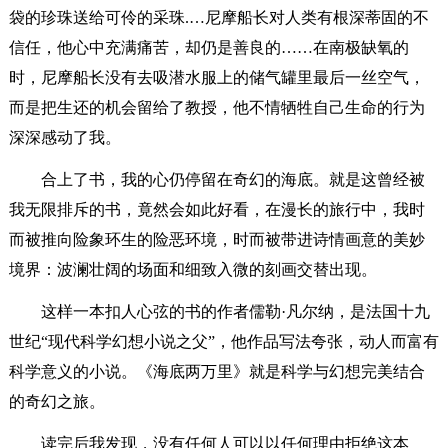
袋的珍珠送给可伶的采珠.…尼摩船长对人类有根深蒂固的不
信任，他心中充满痛苦，却仍是善良的……在南极缺氧的
时，尼摩船长没有去吸潜水服上的储气罐里最后一丝空气，
而是把生还的机会留给了教授，他不情牺牲自己生命的行为
深深感动了我。
合上了书，我的心仍停留在奇幻的海底。就是这曾经被
我无限排斥的书，竟然会如此好看，在漫长的旅行中，我时
而被推向险象环生的险恶环境，时而被带进诗情画意的美妙
境界：波澜壮阔的场面和细致入微的刻画交替出现。
这样一本扣人心弦的书的作者儒勒·凡尔纳，是法国十九
世纪“现代科学幻想小说之父”，他作品写法夸张，动人而富有
科学意义的小说。《海底两万里》就是科学与幻想完美结合
的奇幻之旅。
读完后我发现，没有任何人可以以任何理由拒绝这本