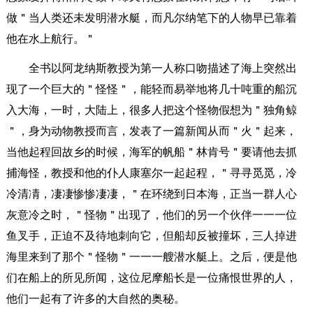
做＂当人类还未发明潜水艇，而凡尔纳笔下的人物早已靠着
他在水上航行。＂
全书以阿龙纳斯教授为第一人称口吻描述了海上突然出
现了一个巨大的＂怪怪＂，能轻而易举地将几十吨重的船沉
入大海，一时，大陆上，很多人把这个怪物假想为＂独角鲸
＂，身为动物教授而言，发表了一篇新闻从而＂火＂起来，
当他起程回故乡的时候，海军的帆船＂林肯号＂要请他去抓
捕海怪，教授和他的仆人康塞尔一起起程，＂寻寻觅觅，冷
冷清凊，凄凄惨惨凄凄，＂在环绕到日本海，正当一群人心
灰意冷之时，＂怪物＂出现了，他们的另一个伙伴一一一位
鱼叉手，正迫不及待地刺向它，但船却反被撞坏，三人掉进
海里来到了那个＂怪物＂一一一艘潜水艇上。之后，便是他
们在船上的所见所闻，这位尼摩船长是一位痛恨世界的人，
他们一起有了许多的大自然的奥秘。