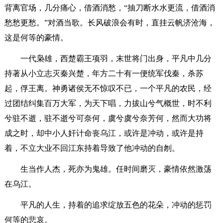
背离官场，几分痛心，借酒消愁，“抽刀断水水更流，借酒消
愁愁更愁。”对酒当歌。长风破浪会有时，直挂云帆济沧海，
这是何等的豪情。
一代枭雄，西楚霸王项羽，末世将门出身，平凡中几分
持著从小立志灭秦兴楚，年方二十有一便统军伐秦，杀苏
起，俘王离。神勇诸侯无不惊叹不已，一个平凡的农民，经
过团结纠集百万大军，为天下唱，力拔山兮气概世，时不利
兮驻不逝，驻不逝兮可奈何，虞兮虞兮奈芳何，然而大功将
成之时，却中小人奸计命丧乌江，或许是冲动，或许是持
着，不立大业不回江东持着导致了他冲动的自刎。
生当作人杰，死亦为鬼雄。任时间磨灭，豪情依然激荡
在乌江。
平凡的人生，持着的追求绽放五色的花朵，冲动的惩罚
何等的悲哀。