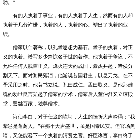
动。”
有的人执着于事业，有的人执着于人生，然而有的人却
执着于几分许诺，执着的人，执着的心。塑出了执着的业
绩。
儒家以仁著称，以孔孟思想为基石。孟子的执着，对正
义的执着。谱写多少篇惊名于世的著作。他执着于争议，不
允许任何人践踏正义。烽火连天的战国，豪杰并起，诸侯分
割天下。面对黎民落泪，他游说各国君主，以息刀戈。在不
予采用之时。他著书立说。孔曰成仁。孟曰取义。是他那雄
魂的劝世良言架起了儒家的学术，儒家后人董仲舒又立谏殿
堂，罢黜百家，独尊儒术。
诗仙李白，对于仕途的坎坷，人生的挫折大声吟诵；“我
辈岂是蓬蓠人。”在那个大唐盛世，虽是国泰民安。但官场黑
暗，又怎能容下一个执着的清贤之官。奸臣谗言，李白终于