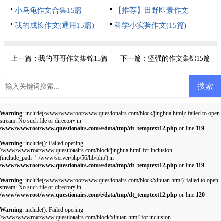
15篇
小乌龟作文合集15篇
【推荐】田野即景作文
我的成长作文(通用15篇)
科学小实验作文(15篇)
上一篇：
我的哥哥作文集锦15篇
下一篇：
坚强的作文集锦15篇
Warning
: include(/www/wwwroot/www.questionairs.com/block/jinghua.html): failed to open
stream: No such file or directory in
/www/wwwroot/www.questionairs.com/e/data/tmp/dt_temptext12.php
on line
119
Warning
: include(): Failed opening
'/www/wwwroot/www.questionairs.com/block/jinghua.html' for inclusion
(include_path='.:/www/server/php/56/lib/php') in
/www/wwwroot/www.questionairs.com/e/data/tmp/dt_temptext12.php
on line
119
Warning
: include(/www/wwwroot/www.questionairs.com/block/xihuan.html): failed to open
stream: No such file or directory in
/www/wwwroot/www.questionairs.com/e/data/tmp/dt_temptext12.php
on line
120
Warning
: include(): Failed opening
'/www/wwwroot/www.questionairs.com/block/xihuan.html' for inclusion