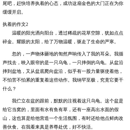
尾吧，赶快培养执着的心态，成功这扇金色的大门正在为你
缓缓开启。
执着的作文2
温暖的阳光洒向阳台，透过稀疏的花草空隙，犹如点点
碎金。耀眼的太阳，给了万物温暖，驱走了生命的严寒。
忽的，一声物体砸地的訇然声响传入了我的耳朵。我循
声找去，映入眼帘的是一只乌龟，一只摔倒的乌龟。从盆沿
摔到盆地，又从盆底爬向盆沿，似乎有一股力量驱使着他，
不怕苦不怕累的重复着这些动作。我纳罕至极，究竟它要干
什么？
我伫立在盆的跟前，默默的注视着这只乌龟。这个盆是
给它当窝的，里面有水有鱼有草，还有一座高出水面的假
山，这也算是给他营造一个生活氛围，有时还给他点鲜肉改
善伙食。在我看来真是养尊处优，好不快活。