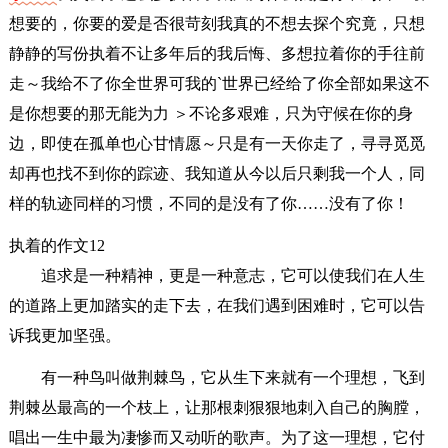
想要的，你要的爱是否很苛刻我真的不想去探个究竟，只想
静静的写份执着不让多年后的我后悔、多想拉着你的手往前
走～我给不了你全世界可我的`世界已经给了你全部如果这不
是你想要的那无能为力 ＞不论多艰难，只为守候在你的身
边，即使在孤单也心甘情愿～只是有一天你走了，寻寻觅觅
却再也找不到你的踪迹、我知道从今以后只剩我一个人，同
样的轨迹同样的习惯，不同的是没有了你……没有了你！
执着的作文12
追求是一种精神，更是一种意志，它可以使我们在人生
的道路上更加踏实的走下去，在我们遇到困难时，它可以告
诉我更加坚强。
有一种鸟叫做荆棘鸟，它从生下来就有一个理想，飞到
荆棘丛最高的一个枝上，让那根刺狠狠地刺入自己的胸膛，
唱出一生中最为凄惨而又动听的歌声。为了这一理想，它付