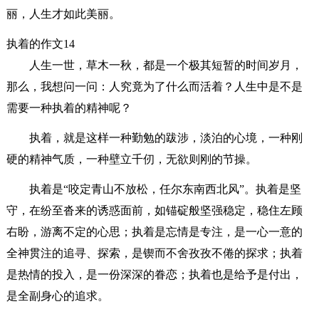
丽，人生才如此美丽。
执着的作文14
人生一世，草木一秋，都是一个极其短暂的时间岁月，
那么，我想问一问：人究竟为了什么而活着？人生中是不是
需要一种执着的精神呢？
执着，就是这样一种勤勉的跋涉，淡泊的心境，一种刚
硬的精神气质，一种壁立千仞，无欲则刚的节操。
执着是“咬定青山不放松，任尔东南西北风”。执着是坚
守，在纷至沓来的诱惑面前，如锚碇般坚强稳定，稳住左顾
右盼，游离不定的心思；执着是忘情是专注，是一心一意的
全神贯注的追寻、探索，是锲而不舍孜孜不倦的探求；执着
是热情的投入，是一份深深的眷恋；执着也是给予是付出，
是全副身心的追求。