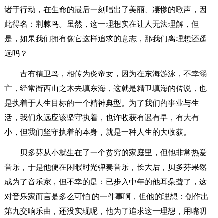
诸于行动，在生命的最后一刻唱出了美丽、凄惨的歌声，因
此得名：荆棘鸟。虽然，这一理想实在让人无法理解，但
是，如果我们拥有像它这样追求的意志，那我们离理想还遥
远吗？
古有精卫鸟，相传为炎帝女，因为在东海游泳，不幸溺
亡，经常衔西山之木去填东海，这就是精卫填海的传说，也
是执着于人生目标的一个精神典型。为了我们的事业与生
活，我们永远应该坚守执着，也许收获有迟有早，有大有
小，但我们坚守执着的本身，就是一种人生的大收获。
贝多芬从小就生在了一个贫穷的家庭里，但他非常热爱
音乐，于是他便在闲暇时光弹奏音乐，长大后，贝多芬果然
成为了音乐家，但不幸的是：已步入中年的他耳朵聋了，这
对音乐家而言是多么可怕 的一件事啊，但他的理想：创作出
第九交响乐曲，还没实现呢，他为了追求这一理想，用嘴叨