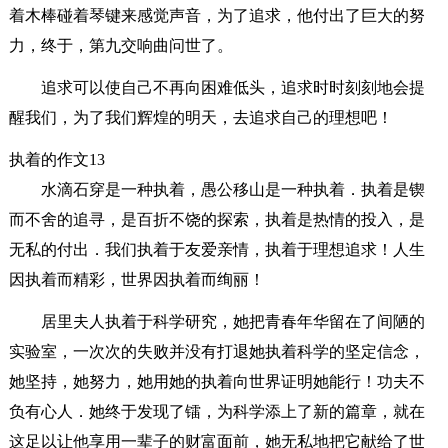
着木棒碰着琴键来感觉声音，为了追求，他付出了巨大的努
力，终于，第九交响曲问世了。
追求可以使自己不再向困难低头，追求时时刻刻地会提
醒我们，为了我们辉煌的明天，去追求自己的理想吧！
执着的作文13
水滴石穿是一种执着，愚公移山是一种执着．执着是锲
而不舍的追寻，是百折不饶的探索，执着是热情的投入，是
无私的付出．我们执着于友爱亲情，执着于理想追求！人生
因执着而精彩，世界因执着而绚丽！
居里夫人执着于科学研究，她把青春年华留在了间陋的
实验室，一次次的失败并没有打退她执着科学的坚定信念，
她坚持，她努力，她用她的执着向世界证明她能行！功夫不
负有心人．她终于发现了镭，为科学添上了新的篇章，就在
这足以让他享用一辈子的财富面前，她无私地把它献给了世