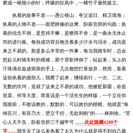
磨成一根细小的针；呼啸的狂风中，一棵竹子傲然挺立。
执着的故事不老——愚公移山、夸父追日、精卫填海；
执着的人物不老——面壁静修的达摩、卧薪尝胆的勾践；执
着的信念不倒，是坚持不懈，是锲而不舍，是一曲永无休止
符的进行曲。每份成功背后饱含着多少汗水与泪水，成功是
来之不易的。那是多么辛苦的一件事，每当我骑车时，总会
想起儿时骑车时的艰难，那个背影摔倒了，站起来，头上的
汗珠滴在血迹斑斑的手上，几次都想打算放弃，然而，靠着
这份执着的倔劲儿，我爬了起来，继续前行，一次、二次。
无数的坎坷，造就了这来之不易的成功。他被贬新疆，命造
皇渠。何等大度。简直说是一个活生生的样版，一个立在你
我面前，不敢说教的，默默的，可以效仿的楷模。他就是“海
纳百川，有容乃大，壁立千仞，无欲则刚”的——林则徐。”苦
心人天不负，卧薪尝胆三千越甲可
……此处隐藏4200个
字……
我失去了这么多执着了太久为什么就是得不到自己最