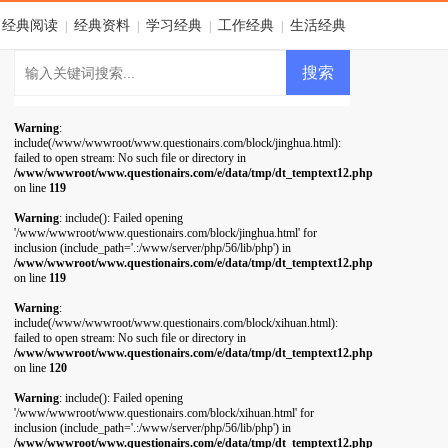
经典阅读
经典资料
学习经典
工作经典
生活经典
|
|
|
|
Warning
:
include(/www/wwwroot/www.questionairs.com/block/jinghua.html):
failed to open stream: No such file or directory in
/www/wwwroot/www.questionairs.com/e/data/tmp/dt_temptext12.php
on line
119
Warning
: include(): Failed opening
'/www/wwwroot/www.questionairs.com/block/jinghua.html' for
inclusion (include_path='.:/www/server/php/56/lib/php') in
/www/wwwroot/www.questionairs.com/e/data/tmp/dt_temptext12.php
on line
119
Warning
:
include(/www/wwwroot/www.questionairs.com/block/xihuan.html):
failed to open stream: No such file or directory in
/www/wwwroot/www.questionairs.com/e/data/tmp/dt_temptext12.php
on line
120
Warning
: include(): Failed opening
'/www/wwwroot/www.questionairs.com/block/xihuan.html' for
inclusion (include_path='.:/www/server/php/56/lib/php') in
/www/wwwroot/www.questionairs.com/e/data/tmp/dt_temptext12.php